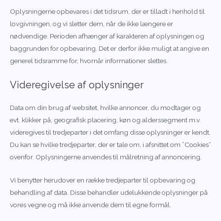
Oplysningerne opbevares i det tidsrum, der er tilladt i henhold til
lovgivningen, og vi sletter dem, når de ikke længere er
nødvendige. Perioden afhænger af karakteren af oplysningen og
baggrunden for opbevaring. Det er derfor ikke muligt at angive en
generel tidsramme for, hvornår informationer slettes.
Videregivelse af oplysninger
Data om din brug af websitet, hvilke annoncer, du modtager og
evt. klikker på, geografisk placering, køn og alderssegment m.v.
videregives til tredjeparter i det omfang disse oplysninger er kendt.
Du kan se hvilke tredjeparter, der er tale om, i afsnittet om ”Cookies”
ovenfor. Oplysningerne anvendes til målretning af annoncering.
Vi benytter herudover en række tredjeparter til opbevaring og
behandling af data. Disse behandler udelukkende oplysninger på
vores vegne og må ikke anvende dem til egne formål.