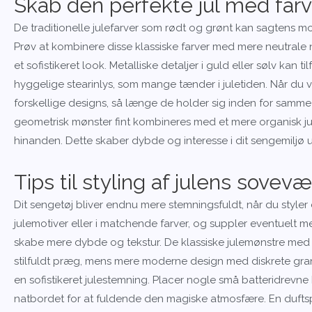
Skab den perfekte jul med far
De traditionelle julefarver som rødt og grønt kan sagtens mod
Prøv at kombinere disse klassiske farver med mere neutrale 
et sofistikeret look. Metalliske detaljer i guld eller sølv kan t
hyggelige stearinlys, som mange tænder i juletiden. Når du
forskellige designs, så længe de holder sig inden for samme
geometrisk mønster fint kombineres med et mere organisk ju
hinanden. Dette skaber dybde og interesse i dit sengemiljø u
Tips til styling af julens sovev
Dit sengetøj bliver endnu mere stemningsfuldt, når du styler 
julemotiver eller i matchende farver, og suppler eventuelt 
skabe mere dybde og tekstur. De klassiske julemønstre med st
stilfuldt præg, mens mere moderne design med diskrete grank
en sofistikeret julestemning. Placer nogle små batteridrevn
natbordet for at fuldende den magiske atmosfære. En duftsp