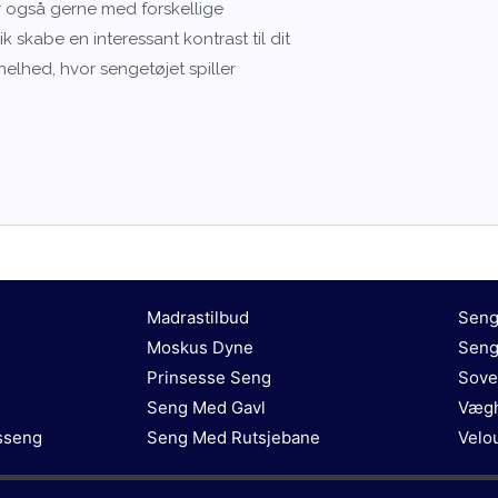
er også gerne med forskellige
 skabe en interessant kontrast til dit
elhed, hvor sengetøjet spiller
Madrastilbud
Seng
Moskus Dyne
Seng
Prinsesse Seng
Sove
Seng Med Gavl
Vægh
nsseng
Seng Med Rutsjebane
Velo