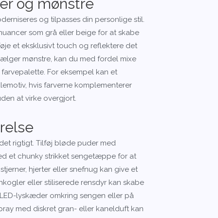
ver og mønstre
erniseres og tilpasses din personlige stil.
nuancer som grå eller beige for at skabe
ilføje et eksklusivt touch og reflektere det
 vælger mønstre, kan du med fordel mixe
 farvepalette. For eksempel kan et
lemotiv, hvis farverne komplementerer
den at virke overgjort.
ærelse
det rigtigt. Tilføj bløde puder med
med et chunky strikket sengetæppe for at
jerner, hjerter eller snefnug kan give et
ogler eller stiliserede rensdyr kan skabe
e LED-lyskæder omkring sengen eller på
ray med diskret gran- eller kanelduft kan