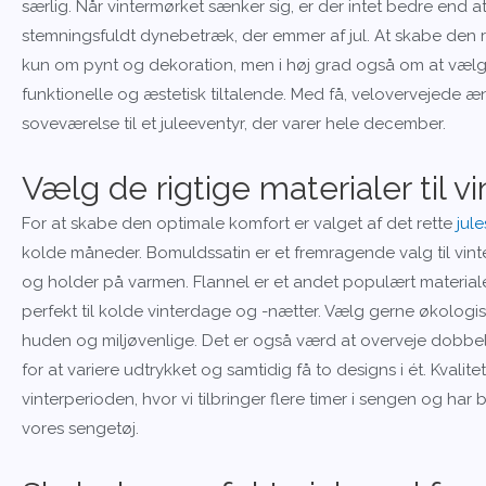
særlig. Når vintermørket sænker sig, er der intet bedre end a
stemningsfuldt dynebetræk, der emmer af jul. At skabe den r
kun om pynt og dekoration, men i høj grad også om at vælge 
funktionelle og æstetisk tiltalende. Med få, velovervejede æ
soveværelse til et juleeventyr, der varer hele december.
Vælg de rigtige materialer til 
For at skabe den optimale komfort er valget af det rette
jul
kolde måneder. Bomuldssatin er et fremragende valg til vin
og holder på varmen. Flannel er et andet populært material
perfekt til kolde vinterdage og -nætter. Vælg gerne økologis
huden og miljøvenlige. Det er også værd at overveje dobbel
for at variere udtrykket og samtidig få to designs i ét. Kvalitet
vinterperioden, hvor vi tilbringer flere timer i sengen og h
vores sengetøj.