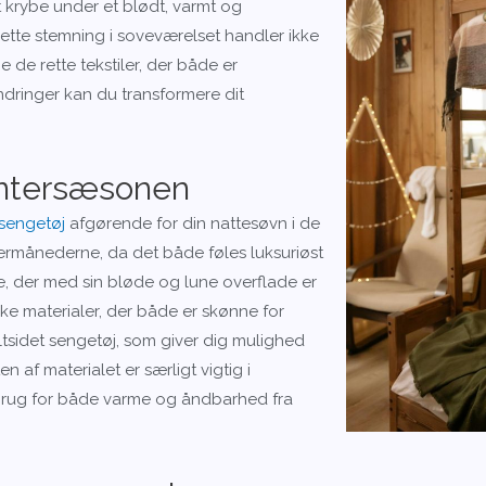
t krybe under et blødt, varmt og
ette stemning i soveværelset handler ikke
de rette tekstiler, der både er
ndringer kan du transformere dit
vintersæsonen
esengetøj
afgørende for din nattesøvn i de
termånederne, da det både føles luksuriøst
e, der med sin bløde og lune overflade er
ke materialer, der både er skønne for
tsidet sengetøj, som giver dig mulighed
en af materialet er særligt vigtig i
ar brug for både varme og åndbarhed fra