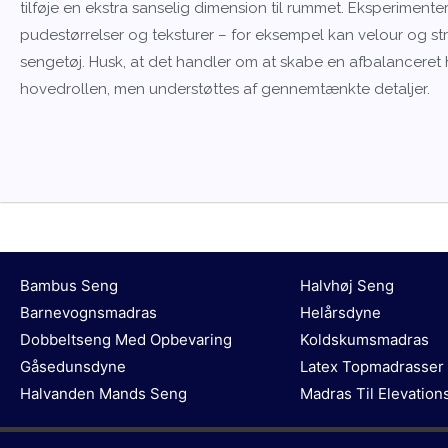
tilføje en ekstra sanselig dimension til rummet. Eksperiment
pudestørrelser og teksturer – for eksempel kan velour og strik
sengetøj. Husk, at det handler om at skabe en afbalanceret h
hovedrollen, men understøttes af gennemtænkte detaljer.
Bambus Seng
Halvhøj Seng
Barnevognsmadras
Helårsdyne
Dobbeltseng Med Opbevaring
Koldskumsmadras
Gåsedunsdyne
Latex Topmadrasser
Halvanden Mands Seng
Madras Til Elevatio